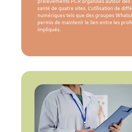
prélèvements PCR organisés autour des 
santé de quatre sites. L’utilisation de dif
numériques tels que des groupes Whats
permis de maintenir le lien entre les pro
impliqués.