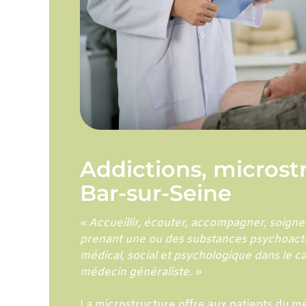
Addictions, microst
Bar-sur-Seine
« Accueillir, écouter, accompagner, soigne
prenant une ou des substances psychoactive
médical, social et psychologique dans le c
médecin généraliste. »
La microstructure offre aux patients du m