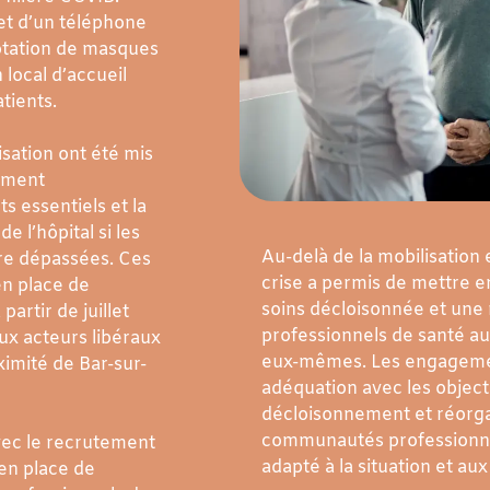
 et d’un téléphone
dotation de masques
 local d’accueil
atients.
isation ont été mis
mment
s essentiels et la
de l’hôpital si les
Au-delà de la mobilisation e
tre dépassées. Ces
crise a permis de mettre e
en place de
soins décloisonnée et une 
partir de juillet
professionnels de santé au
ux acteurs libéraux
eux-mêmes. Les engagement
ximité de Bar-sur-
adéquation avec les object
décloisonnement et réorgan
communautés professionnell
avec le recrutement
adapté à la situation et aux
 en place de