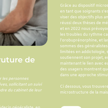
Grâce au dispositif micro
en tant que soignants s’
viser des objectifs plus 
réussi deux thèses de mé
et en 2022 nous prévoyons
les troubles du rythme ca
l’orobuprénorphine, et la
sommes des généralistes 
limitées en addictologie, 
ruture de
soutiennent son projet, e
maintenant le lien avec eu
des usagers montrent qu
dans une approche stimula
r les personnes
s, sollicitant un suivi
Ci dessous, vous trouverez
adre du cabinet de leur
microstructure de la mai
édecin généraliste, en