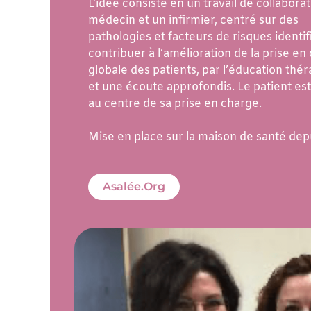
L’idée consiste en un travail de collabora
médecin et un infirmier, centré sur des
pathologies et facteurs de risques identif
contribuer à l’amélioration de la prise en
globale des patients, par l’éducation thér
et une écoute approfondis. Le patient est
au centre de sa prise en charge.
Mise en place sur la maison de santé dep
Asalée.org