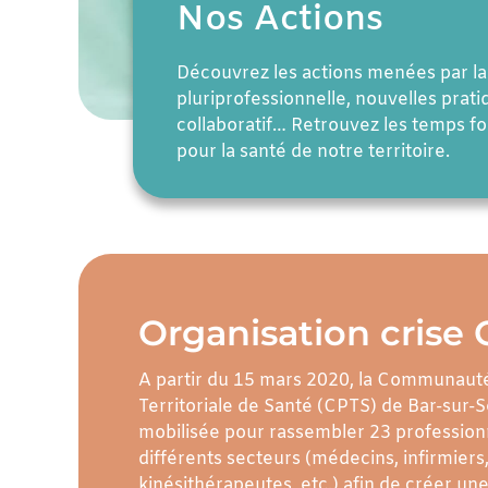
Nos Actions
Découvrez les actions menées par la
pluriprofessionnelle, nouvelles prati
collaboratif… Retrouvez les temps f
pour la santé de notre territoire.
Organisation crise
A partir du 15 mars 2020, la Communauté
Territoriale de Santé (CPTS) de Bar-sur-S
mobilisée pour rassembler 23 profession
différents secteurs (médecins, infirmier
kinésithérapeutes, etc.) afin de créer une