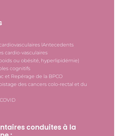
s
 cardiovasculaires lAntecedents
s cardio-vasculaires
poids ou obésité, hyperlipidémie)
les cognitifs
ac et Repérage de la BPCO
pistage des cancers colo-rectal et du
u COVID
taires conduites à la
ne :