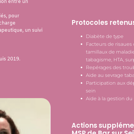
tion entre un
iés, pour
Protocoles retenu
 charge
apeutique, un suivi
Diabète de type
Facteurs de risaues
tamillaux de maladie
uis 2019.
tabagisme, HTA, sur
Repérages des troub
Aide au sevrage tab
Participation aux dé
sein
Aide à la gestion d
Actions supplémen
MSP de Bar sur Sei