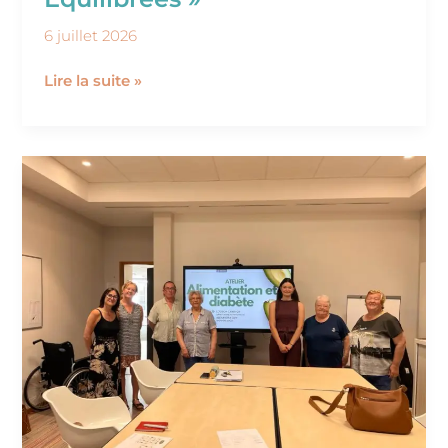
6 juillet 2026
Lire la suite »
Atelier
Alimentation
&
Diabète
du
27
mai
2026