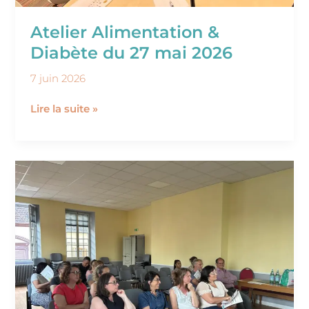
Atelier Alimentation &
Diabète du 27 mai 2026
7 juin 2026
Lire la suite »
La
soirée
d’interaction
du
1er
juin
a
réuni
les