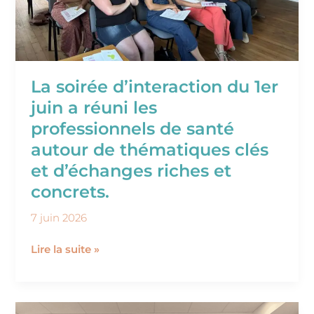
professionnels
de
santé
autour
de
La soirée d’interaction du 1er
thématiques
juin a réuni les
clés
professionnels de santé
et
d’échanges
autour de thématiques clés
riches
et d’échanges riches et
et
concrets.
concrets.
7 juin 2026
Lire la suite »
Troubles