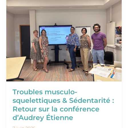
musculo-
squelettiques
&
Sédentarité
:
Retour
sur
la
conférence
d’Audrey
Étienne
Troubles musculo-
squelettiques & Sédentarité :
Retour sur la conférence
d’Audrey Étienne