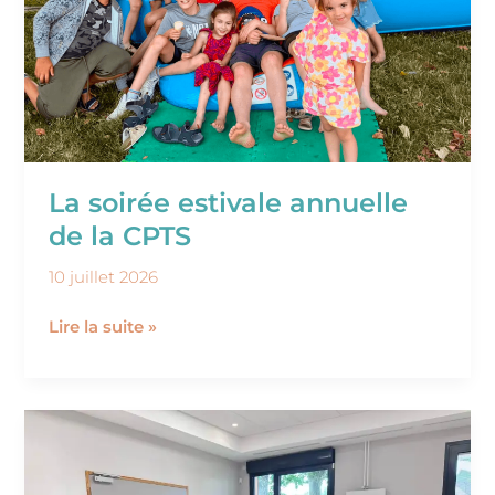
CPTS
La soirée estivale annuelle
de la CPTS
10 juillet 2026
Lire la suite »
Retour
sur
notre