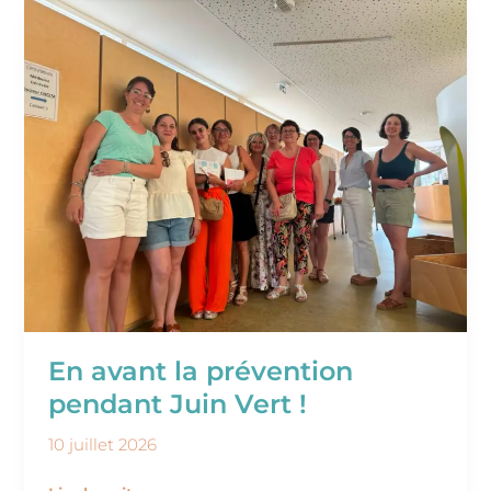
En
avant
la
prévention
pendant
Juin
Vert
!
En avant la prévention
pendant Juin Vert !
10 juillet 2026