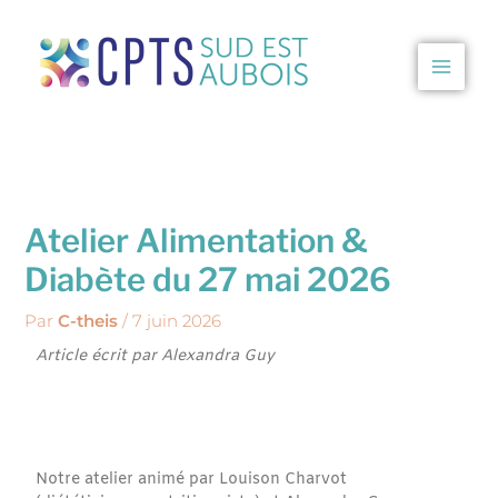
Aller
au
contenu
CPTS Sud Est Aubois
Atelier Alimentation &
Diabète du 27 mai 2026
Par
C-theis
/
7 juin 2026
Article écrit par Alexandra Guy
Notre atelier animé par Louison Charvot