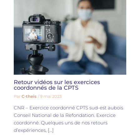
Retour vidéos sur les exercices
coordonnés de la CPTS
Par
C-theis
/
9 mai 2023
CNR – Exercice coordonné CPTS sud-est aubois
Conseil National de la Refondation. Exercice
coordonné. Quelques uns de nos retours
d’expériences, […]