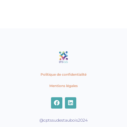
Politique de confidentialité
Mentions légales
F
L
a
i
c
n
e
k
@cptssudestaubois2024
b
e