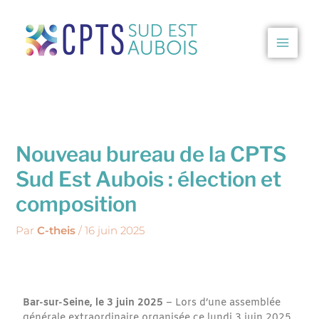
Aller
au
contenu
CPTS Sud Est Aubois
Nouveau bureau de la CPTS
Sud Est Aubois : élection et
composition
Par
C-theis
/
16 juin 2025
Bar-sur-Seine, le 3 juin 2025
– Lors d’une assemblée
générale extraordinaire organisée ce lundi 3 juin 2025,