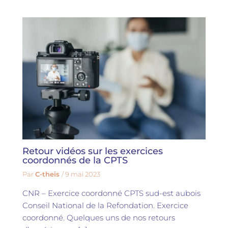
Retour vidéos sur les exercices
coordonnés de la CPTS
Par
C-theis
/
9 mai 2023
CNR – Exercice coordonné CPTS sud-est aubois
Conseil National de la Refondation. Exercice
coordonné. Quelques uns de nos retours