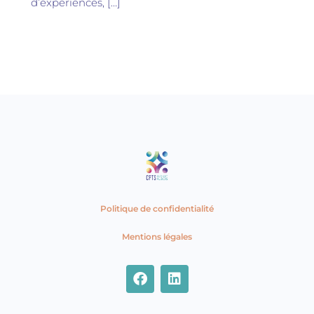
d’expériences, […]
Politique de confidentialité
Mentions légales
F
L
a
i
c
n
e
k