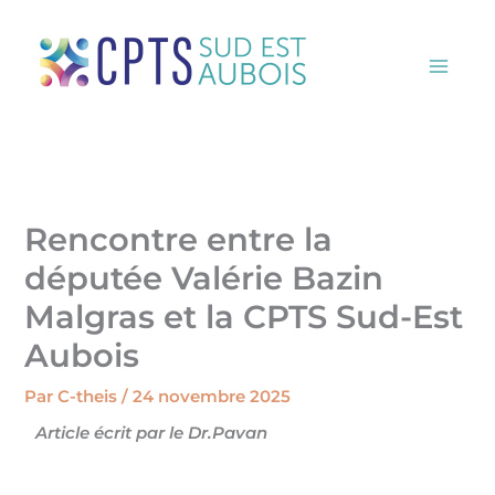
Aller
au
contenu
CPTS Sud Est Aubois
Rencontre entre la
députée Valérie Bazin
Malgras et la CPTS Sud-Est
Aubois
Par
C-theis
/
24 novembre 2025
Article écrit par le Dr.Pavan