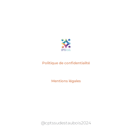
Politique de confidentialité
Mentions légales
F
L
a
i
c
n
e
k
@cptssudestaubois2024
b
e
o
d