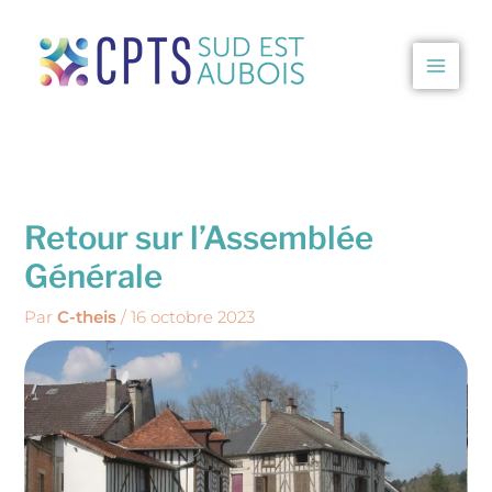
Aller
au
contenu
CPTS Sud Est Aubois
Retour sur l’Assemblée
Générale
Par
C-theis
/
16 octobre 2023